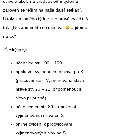
učivo a úkoly na předposlední týden a
zároveň se těším na naše další setkání.
Úkoly z minulého týdne jste hravě zvládli. A
tak: „Nezapomeňte se usmívat
a jdeme
na to:“
Český jazyk:
učebnice str. 106 – 109
opakovat vyjmenovaná slova po S
(pracovní sešit Vyjmenovaná slova
hravě str. 20 – 21, připomenout si
slova příbuzná)
učebnice od str. 80 – opakovat
vyjmenovaná slova po S
online cvičení k procvičování
vyjmenovaných slov po S