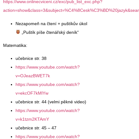
https://www.onlinecviceni.cz/exc/pub_list_exc.php?
action=show&class=3&subject=%C4%8Cesk%C3%BD%20jazyk&searc
Nezapomeň na čtení + puštíkův úkol
„Puštík píše čtenářský deník“
Matematika:
učebnice str. 38
https://www.youtube.com/watch?
v=OJeazBWET7k
https://www.youtube.com/watch?
v=ekcOF7kMlYw
učebnice str. 44 (velmi pěkné video)
https://www.youtube.com/watch?
v=k1tzm2KTAmY
učebnice str. 45 – 47
https://www.youtube.com/watch?