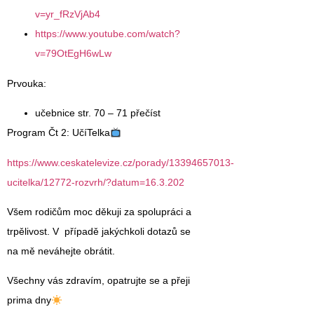
v=yr_fRzVjAb4
https://www.youtube.com/watch?
v=79OtEgH6wLw
Prvouka:
učebnice str. 70 – 71 přečíst
Program Čt 2: UčíTelka
https://www.ceskatelevize.cz/porady/13394657013-
ucitelka/12772-rozvrh/?datum=16.3.202
Všem rodičům moc děkuji za spolupráci a
trpělivost. V případě jakýchkoli dotazů se
na mě neváhejte obrátit.
Všechny vás zdravím, opatrujte se a přeji
prima dny