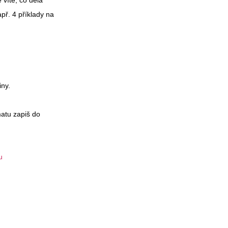
 víte, co dělá
př. 4 příklady na
iny.
matu zapiš do
u