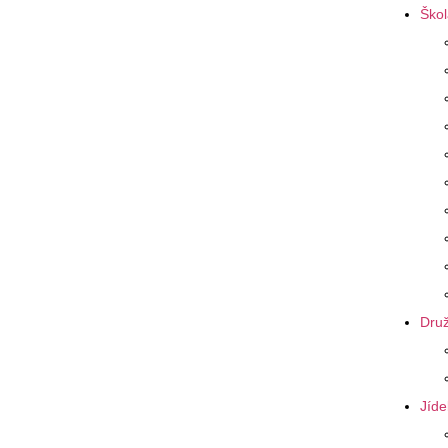
Škol
Druž
Jíde