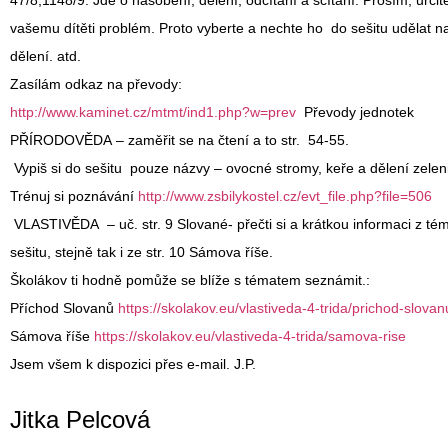
47/8,1148/9. Jde o násobení, dělení, odčítání a sčítání. Prosím, určitě
vašemu dítěti problém. Proto vyberte a nechte ho do sešitu udělat na
dělení. atd.
Zasílám odkaz na převody:
http://www.kaminet.cz/mtmt/ind1.php?w=prev
Převody jednotek
PŘÍRODOVĚDA
– zaměřit se na čtení a to str. 54-55.
Vypiš si do sešitu pouze názvy – ovocné stromy, keře a dělení zelen
Trénuj si poznávání
http://www.zsbilykostel.cz/evt_file.php?file=506
VLASTIVĚDA
– uč. str. 9 Slované- přečti si a krátkou informaci z té
sešitu, stejně tak i ze str. 10 Sámova říše.
Školákov ti hodně pomůže se blíže s tématem seznámit.:
Příchod Slovanů
https://skolakov.eu/vlastiveda-4-trida/prichod-slovan
Sámova říše
https://skolakov.eu/vlastiveda-4-trida/samova-rise
Jsem všem k dispozici přes e-mail. J.P.
Jitka Pelcová