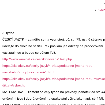
Gale
2. týden
ČESKÝ JAZYK
– zaměřte se na vzor stroj, uč. str. 79, ústně stránku p
udělejte do školního sešitu. Pak posílám jen odkazy na procvičování. 
vás zaujmou a budou se dětem líbit.
http://www.kaminet.cz/ces/sklonovani/1test.php
https://skolakov.eu/cesky-jazyk/4-trida/podstatna-jmena-rodu-
muzskeho/vzory/prirazovani-1.html
https://skolakov.eu/cesky-jazyk/4-trida/podstatna-jmena-rodu-muzs
diktaty/vyber.htm
MATEMATIKA
– zaměřit se celý týden na převody jednotek od str. 4
cvičeními jsou i dobrá cvičení na opakování učiva jako např. str.44/5,