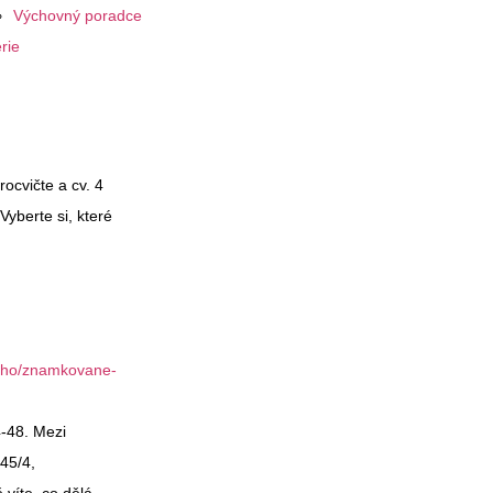
Výchovný poradce
rie
rocvičte a cv. 4
Vyberte si, které
keho/znamkovane-
4-48. Mezi
 45/4,