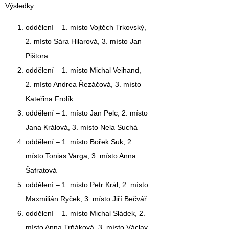
Výsledky:
oddělení –
1. místo Vojtěch Trkovský
,
2. místo Sára Hilarová, 3. místo Jan
Pištora
oddělení –
1. místo Michal Veihand,
2. místo Andrea Řezáčová, 3. místo
Kateřina Frolík
oddělení –
1. místo Jan Pelc
, 2. místo
Jana Králová, 3. místo Nela Suchá
oddělení –
1. místo Bořek Suk
, 2.
místo Tonias Varga, 3. místo Anna
Šafratová
oddělení –
1. místo Petr Král
, 2. místo
Maxmilián Ryček, 3. místo Jiří Bečvář
oddělení –
1. místo Michal Sládek
, 2.
místo Anna Trňáková, 3. místo Václav