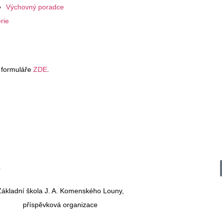
Výchovný poradce
rie
 formuláře
ZDE
.
Základní škola J. A. Komenského Louny,
příspěvková organizace