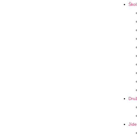
Škol
Druž
Jíde