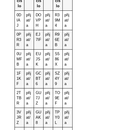
čís
čís
čís
lo
lo
lo
0D
přij
DO
přij
R3
přij
IA
at/
VP
at/
9M
at/
J
a
H
a
4
a
0P
přij
EJ
přij
R9
přij
R3
at/
7IF
at/
6E
at/
R
a
a
B
a
0U
přij
EU
přij
S5
přij
MF
at/
JS
at/
86
at/
B
a
K
a
X
a
1F
přij
GC
přij
SZ
přij
1K
at/
BT
at/
4Y
at/
F
a
6
a
9
a
2T
přij
GU
přij
TO
přij
TB
at/
7J
at/
9E
at/
R
a
Z
a
F
a
3V
přij
GU
přij
TP
přij
JR
at/
AK
at/
Y0
at/
Z
a
8
a
L
a