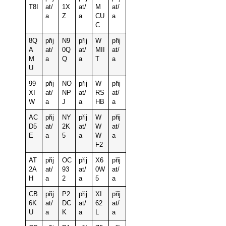
T8I
at/
1X
at/
M
at/
a
Z
a
CU
a
C
8Q
přij
N9
přij
W
přij
A
at/
0Q
at/
MII
at/
M
a
Q
a
T
a
U
99
přij
NO
přij
W
přij
XI
at/
NP
at/
RS
at/
W
a
J
a
HB
a
AC
přij
NY
přij
W
přij
D5
at/
2K
at/
W
at/
E
a
5
a
W
a
F2
AT
přij
OC
přij
X6
přij
2A
at/
93
at/
0W
at/
H
a
2
a
5
a
CB
přij
P2
přij
XI
přij
6K
at/
DC
at/
62
at/
U
a
K
a
L
a