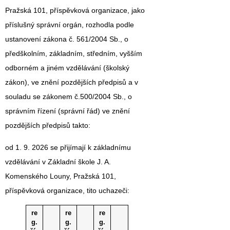
Pražská 101, příspěvková organizace, jako
příslušný správní orgán, rozhodla podle
ustanovení zákona č. 561/2004 Sb., o
předškolním, základním, středním, vyšším
odborném a jiném vzdělávání (školský
zákon), ve znění pozdějších předpisů a v
souladu se zákonem č.500/2004 Sb., o
správním řízení (správní řád) ve znění
pozdějších předpisů takto:
od 1. 9. 2026 se přijímají k základnímu
vzdělávání v Základní škole J. A.
Komenského Louny, Pražská 101,
příspěvková organizace, tito uchazeči:
re
re
re
g.
g.
g.