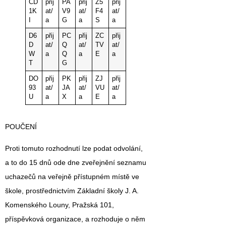
CD
přij
PA
přij
Z5
přij
1K
at/
V9
at/
F4
at/
I
a
G
a
S
a
D6
přij
PC
přij
ZC
přij
D
at/
Q
at/
TV
at/
W
a
Q
a
E
a
T
G
DO
přij
PK
přij
ZJ
přij
93
at/
JA
at/
VU
at/
U
a
X
a
E
a
POUČEN
Í
Proti tomuto rozhodnutí lze podat odvolání,
a to do 15 dnů ode dne zveřejnění seznamu
uchazečů na veřejně přístupném místě ve
škole, prostřednictvím Základní školy J. A.
Komenského Louny, Pražská 101,
příspěvková organizace, a rozhoduje o něm