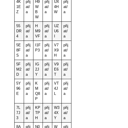
4K
přij
H9
přij
UX
přij
1E
at/
W
at/
4H
at/
Z
a
B
a
W
a
W
55
přij
H
přij
UZ
přij
DR
at/
M9
at/
U6
at/
4
a
VF
a
I
a
5E
přij
I1F
přij
V7
přij
8F
at/
P3
at/
X9
at/
S
a
a
H
a
5F
přij
IG
přij
V9
přij
M2
at/
2J
at/
E6
at/
D
a
Y
a
T
a
5Y
přij
K
přij
VT
přij
96
at/
M
at/
4J
at/
E
a
Q8
a
L
a
P
7L
přij
KP
přij
W3
přij
7J
at/
TP
at/
4X
at/
3
a
H
a
Y
a
8A
přij
N0
přij
W
přij