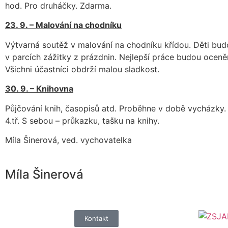
hod. Pro druháčky. Zdarma.
23. 9. – Malování na chodníku
Výtvarná soutěž v malování na chodníku křídou. Děti bu
v parcích zážitky z prázdnin. Nejlepší práce budou ocen
Všichni účastníci obdrží malou sladkost.
30. 9. – Knihovna
Půjčování knih, časopisů atd. Proběhne v době vycházky. 
4.tř. S sebou – průkazku, tašku na knihy.
Míla Šinerová, ved. vychovatelka
Míla Šinerová
Kontakt