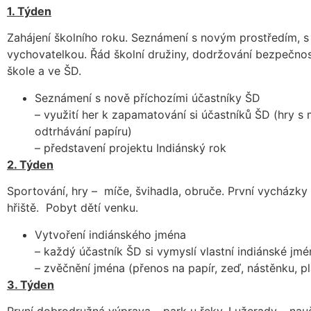
1. Týden
Zahájení školního roku. Seznámení s novým prostředím, s
vychovatelkou. Řád školní družiny, dodržování bezpečnos
škole a ve ŠD.
Seznámení s nově příchozími účastníky ŠD
– využití her k zapamatování si účastníků ŠD (hry s
odtrhávání papíru)
– představení projektu Indiánský rok
2. Týden
Sportování, hry – míče, švihadla, obruče. První vycházky 
hřiště. Pobyt dětí venku.
Vytvoření indiánského jména
– každý účastník ŠD si vymyslí vlastní indiánské jm
– zvěčnění jména (přenos na papír, zeď, nástěnku, pl
3. Týden
První dobrodružná výprava – park u řeky, Lužerady – nau