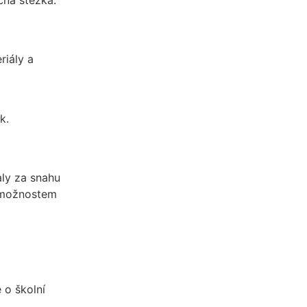
riály a
k.
ly za snahu
y možnostem
 o školní