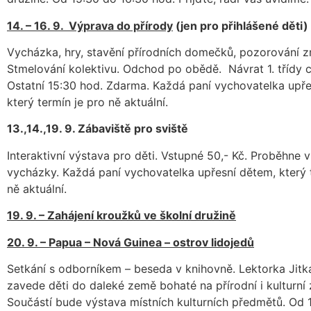
14. – 16. 9. Výprava do přírody
(jen pro přihlášené děti)
Vycházka, hry, stavění přírodních domečků, pozorování z
Stmelování kolektivu. Odchod po obědě. Návrat 1. třídy 
Ostatní 15:30 hod. Zdarma. Každá paní vychovatelka upře
který termín je pro ně aktuální.
13.,14.,19. 9. Zábaviště pro sviště
Interaktivní výstava pro děti. Vstupné 50,- Kč. Proběhne 
vycházky. Každá paní vychovatelka upřesní dětem, který 
ně aktuální.
19. 9. – Zahájení kroužků ve školní družině
20. 9. – Papua – Nová Guinea – ostrov lidojedů
Setkání s odborníkem – beseda v knihovně. Lektorka Jit
zavede děti do daleké země bohaté na přírodní i kulturní 
Součástí bude výstava místních kulturních předmětů. Od 