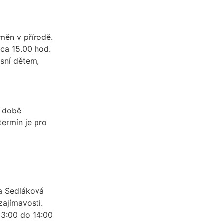
měn v přírodě.
cca 15.00 hod.
sní dětem,
v době
termín je pro
ka Sedláková
zajímavosti.
13:00 do 14:00