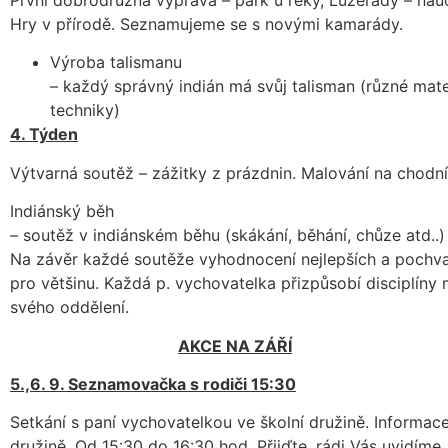
Hry v přírodě. Seznamujeme se s novými kamarády.
Výroba talismanu
– každý správný indián má svůj talisman (různé mate
techniky)
4. Týden
Výtvarná soutěž – zážitky z prázdnin. Malování na chodní
Indiánský běh
– soutěž v indiánském běhu (skákání, běhání, chůze atd..)
Na závěr každé soutěže vyhodnocení nejlepších a pochva
pro většinu. Každá p. vychovatelka přizpůsobí disciplín
svého oddělení.
AKCE NA ZÁŘÍ
5.,6. 9. Seznamovačka s rodiči 15:30
Setkání s paní vychovatelkou ve školní družině. Informace
družině. Od 15:30 do 16:30 hod. Přijďte, rádi Vás uvidíme.