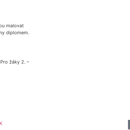
dou malovat
ěny diplomem.
Pro žáky 2. –