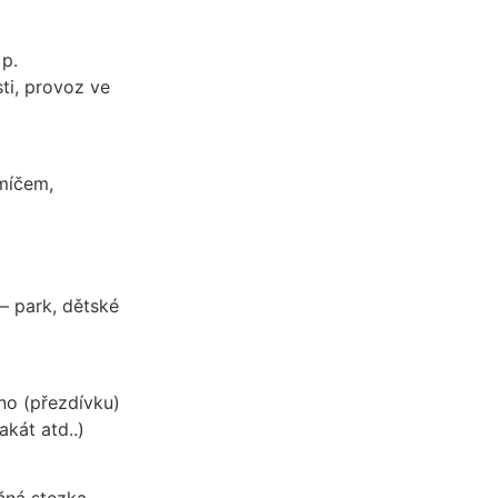
 p.
ti, provoz ve
 míčem,
– park, dětské
éno (přezdívku)
akát atd..)
čná stezka.