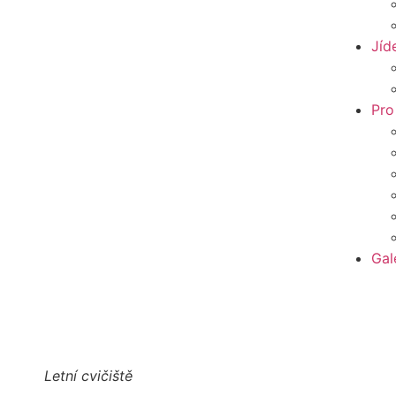
Jíd
Pro
Gal
Letní cvičiště