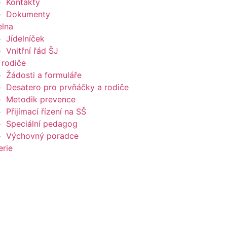
Kontakty
Dokumenty
elna
Jídelníček
Vnitřní řád ŠJ
 rodiče
Žádosti a formuláře
Desatero pro prvňáčky a rodiče
Metodik prevence
Přijímací řízení na SŠ
Speciální pedagog
Výchovný poradce
erie