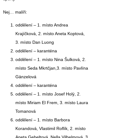
Nej… malíři:
oddělení –
1. místo Andrea
Krajíčková,
2. místo Aneta Koptová,
3. místo Dan Luong
oddělení – karanténa
oddělení –
1. místo Nina Šulková
, 2.
místo Seda Mkrtčjan,3. místo Pavlína
Gänzelová
oddělení – karanténa
oddělení –
1. místo Josef Holý,
2.
místo Miriam El Frem, 3. místo Laura
Tomanová
oddělení –
1. místo Barbora
Korandová
,
Vlastimil Roflík
, 2. místo
Aneta Gebeltová, Nella Vilhelmová, 3.