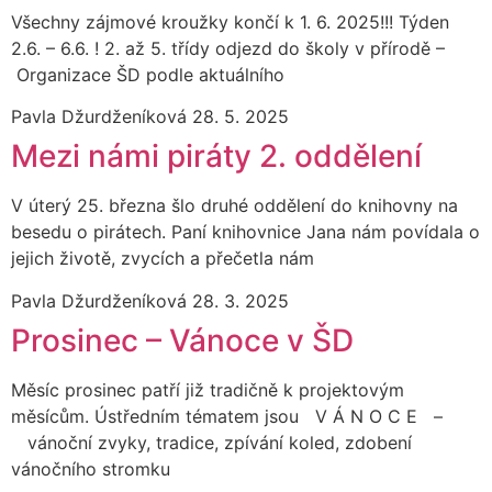
Všechny zájmové kroužky končí k 1. 6. 2025!!! Týden
2.6. – 6.6. ! 2. až 5. třídy odjezd do školy v přírodě –
Organizace ŠD podle aktuálního
Pavla Džurdženíková
28. 5. 2025
Mezi námi piráty 2. oddělení
V úterý 25. března šlo druhé oddělení do knihovny na
besedu o pirátech. Paní knihovnice Jana nám povídala o
jejich životě, zvycích a přečetla nám
Pavla Džurdženíková
28. 3. 2025
Prosinec – Vánoce v ŠD
Měsíc prosinec patří již tradičně k projektovým
měsícům. Ústředním tématem jsou V Á N O C E –
vánoční zvyky, tradice, zpívání koled, zdobení
vánočního stromku