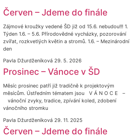
Červen – Jdeme do finále
Zájmové kroužky vedené ŠD již od 15.6. nebudou!!! 1.
Týden 1.6. – 5.6. Přírodovědné vycházky, pozorování
zvířat, rozkvetlých květin a stromů. 1.6. – Mezinárodní
den
Pavla Džurdženíková
29. 5. 2026
Prosinec – Vánoce v ŠD
Měsíc prosinec patří již tradičně k projektovým
měsícům. Ústředním tématem jsou V Á N O C E –
vánoční zvyky, tradice, zpívání koled, zdobení
vánočního stromku
Pavla Džurdženíková
29. 11. 2025
Červen – Jdeme do finále