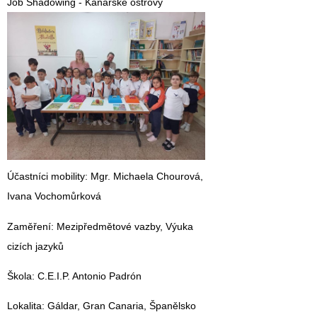
Job Shadowing - Kanárské ostrovy​
Účastníci mobility
: Mgr. Michaela Chourová,
Ivana Vochomůrková
Zaměření
: Mezipředmětové vazby, Výuka
cizích jazyků
Škola
: C.E.I.P. Antonio Padrón
Lokalita
: Gáldar, Gran Canaria, Španělsko