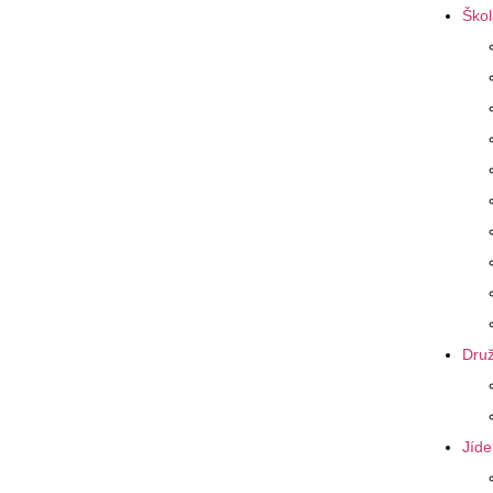
Škol
Druž
Jíde