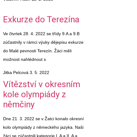
Exkurze do Terezína
Ve čtvrtek 28. 4. 2022 se třídy 9.A a 9.B
zúčastnily v rámci výuky dějepisu exkurze
do Malé pevnosti Terezín. Žáci měli
možnost nahlédnout s
Jitka Pelcová
3. 5. 2022
Vítězství v okresním
kole olympiády z
němčiny
Dne 21. 3. 2022 se v Žatci konalo okresní
kolo olympiády z německého jazyka. Naši
žáci se zúčastnili kategorie I. A a II. A a