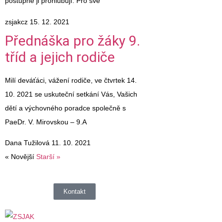
postupně ji prohlubují. Pro své
zsjakcz
15. 12. 2021
Přednáška pro žáky 9.
tříd a jejich rodiče
Milí deváťáci, vážení rodiče, ve čtvrtek 14.
10. 2021 se uskuteční setkání Vás, Vašich
dětí a výchovného poradce společně s
PaeDr. V. Mirovskou – 9.A
Dana Tužilová
11. 10. 2021
« Novější
Starší »
Kontakt