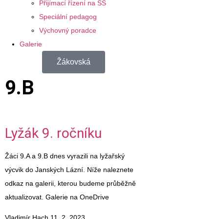
Přijímací řízení na SŠ
Speciální pedagog
Výchovný poradce
Galerie
Žákovská
9.B
Lyžák 9. ročníku
Žáci 9.A a 9.B dnes vyrazili na lyžařský
výcvik do Janských Lázní. Níže naleznete
odkaz na galerii, kterou budeme průběžně
aktualizovat. Galerie na OneDrive
Vladimír Hach
11. 2. 2023