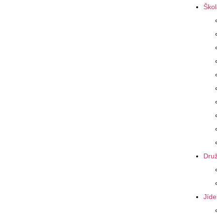
Škol
Druž
Jíde