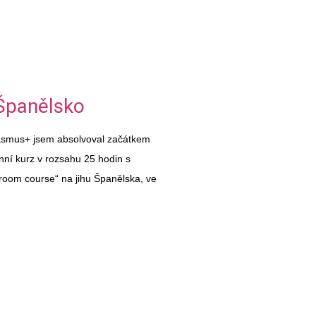
Španělsko
asmus+ jsem absolvoval začátkem
ní kurz v rozsahu 25 hodin s
room course“ na jihu Španělska, ve