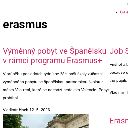
Gale
erasmus
Výměnný pobyt ve Španělsku
Job 
v rámci programu Erasmus+
First of a
because of
V průběhu posledních týdnů se žáci naší školy zúčastnili
the pupils
výměnného pobytu se španělskou partnerskou školou z
města Vila-real, které se nachází nedaleko Valencie. Pobyt
Vladimír 
probíhal
Vladimír Hach
12. 5. 2026
Eras