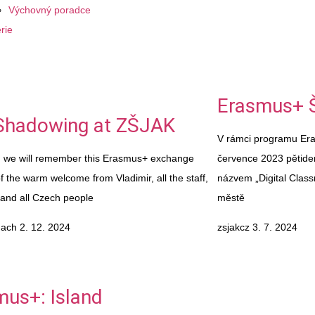
Výchovný poradce
rie
Erasmus+ 
Shadowing at ZŠJAK
V rámci programu Er
ll, we will remember this Erasmus+ exchange
července 2023 pětiden
 the warm welcome from Vladimir, all the staff,
názvem „Digital Class
 and all Czech people
městě
Hach
2. 12. 2024
zsjakcz
3. 7. 2024
mus+: Island