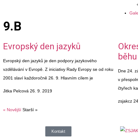
Gale
9.B
Evropský den jazyků
Okres
běhu
Evropský den jazyků je den podpory jazykového
vzdělávání v Evropě. Z iniciativy Rady Evropy se od roku
Dne 24. z
2001 slaví každoročně 26. 9. Hlavním cílem je
v přespol
čtyřech ka
Jitka Pelcová
26. 9. 2019
zsjakcz
24
« Novější
Starší »
Kontakt