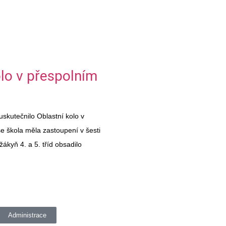
olo v přespolním
 uskutečnilo Oblastní kolo v
 škola měla zastoupení v šesti
žákyň 4. a 5. tříd obsadilo
Administrace