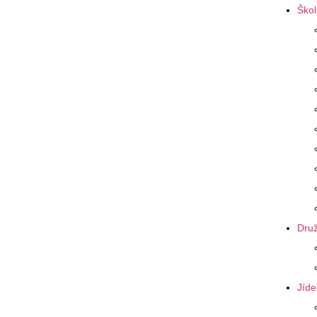
Škol
Druž
Jíde