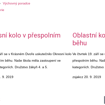
Výchovný poradce
rie
ní kolo v přespolním
Oblastní k
běhu
áří se v Krásném Dvoře uskutečnilo Okresní kolo
Ve čtvrtek 19. září se
ním běhu. Naše škola měla zastoupení ve
přespolním běhu. Naše
tegoriích. Družstvo žákyň 4. a 5.
kategoriích. Družstvo 
. 9. 2019
zsjakcz
20. 9. 2019